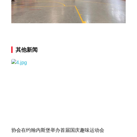
其他新闻
协会在约翰内斯堡举办首届国庆趣味运动会